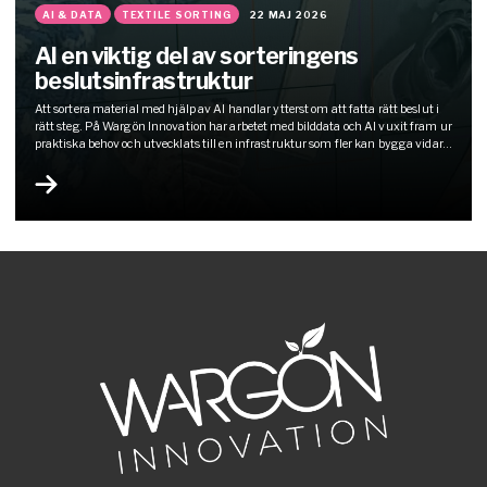
AI & DATA
TEXTILE SORTING
22 MAJ 2026
AI en viktig del av sorteringens
beslutsinfrastruktur
Att sortera material med hjälp av AI handlar ytterst om att fatta rätt beslut i
rätt steg. På Wargön Innovation har arbetet med bilddata och AI vuxit fram ur
praktiska behov och utvecklats till en infrastruktur som fler kan bygga vidare
på.