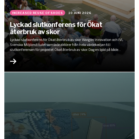
INCREASED REUSE OF SHOES
10 JUNI 2026
Lyckad slutkonferens för Ökat
återbruk av skor
Lyckad slutkonferens för Ökat återbruk av skor Wargön Innovation och IVL
Svenska Miljöinstitutet samlade aktörer från hela värdekedjan till
slutkonferensen för projektet Ökat återbruk av skor. Dagen bjöd på både
resultat, konkreta verktyg och engagerade samtal om hur skobranschen kan
ställa om till mer cirkulära arbetssätt. Förmiddagen fokuserade på projektets
resultat, där deltagarna fick ta…