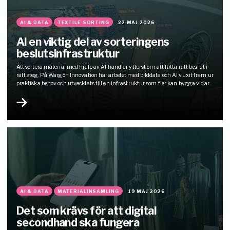
AI & DATA
TEXTILE SORTING
22 MAJ 2026
AI en viktig del av sorteringens
beslutsinfrastruktur
Att sortera material med hjälp av AI handlar ytterst om att fatta rätt beslut i
rätt steg. På Wargön Innovation har arbetet med bilddata och AI vuxit fram ur
praktiska behov och utvecklats till en infrastruktur som fler kan bygga vidare
på.
AI & DATA
MATERIALINSAMLING
19 MAJ 2026
Det som krävs för att digital
secondhand ska fungera