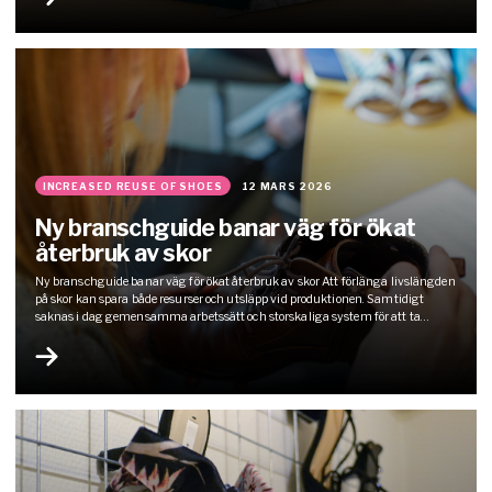
INCREASED REUSE OF SHOES
12 MARS 2026
Ny branschguide banar väg för ökat
återbruk av skor
Ny branschguide banar väg för ökat återbruk av skor Att förlänga livslängden
på skor kan spara både resurser och utsläpp vid produktionen. Samtidigt
saknas i dag gemensamma arbetssätt och storskaliga system för att ta
tillvara begagnade skor. Nu lanseras en branschguide som ska göra det
enklare att öka återbruket av skor i praktiken. Den nya…