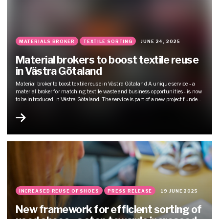
MATERIALS BROKER
TEXTILE SORTING
JUNE 24, 2025
Material brokers to boost textile reuse
in Västra Götaland
Material broker to boost textile reuse in Västra Götaland A unique service - a
material broker for matching textile waste and business opportunities - is now
to be introduced in Västra Götaland. The service is part of a new project funded
by Region Västra Götaland (VGR) and will be run within the Textile Movement
initiative. Wargön Innovation has...
INCREASED REUSE OF SHOES
PRESS RELEASE
19 JUNE 2025
New framework for efficient sorting of