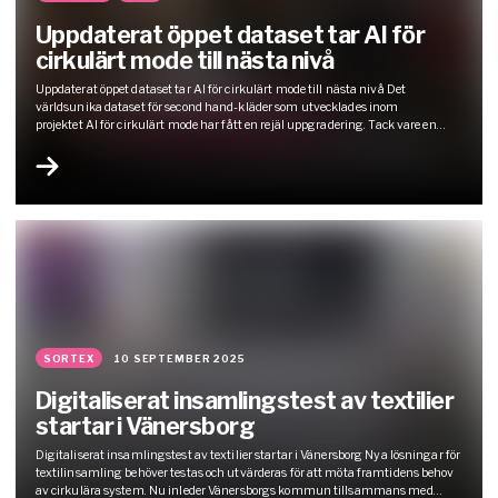
Uppdaterat öppet dataset tar AI för
cirkulärt mode till nästa nivå
Uppdaterat öppet dataset tar AI för cirkulärt mode till nästa nivå Det
världsunika dataset för second hand-kläder som utvecklades inom
projektet AI för cirkulärt mode har fått en rejäl uppgradering. Tack vare en
omfattande omarbetning av materialet blir det betydligt lättare för forskare
och utvecklare att träna AI-modeller för att analysera och sortera textilier.
Resultatet: ett skarpare…
SORTEX
10 SEPTEMBER 2025
Digitaliserat insamlingstest av textilier
startar i Vänersborg
Digitaliserat insamlingstest av textilier startar i Vänersborg Nya lösningar för
textilinsamling behöver testas och utvärderas för att möta framtidens behov
av cirkulära system. Nu inleder Vänersborgs kommun tillsammans med