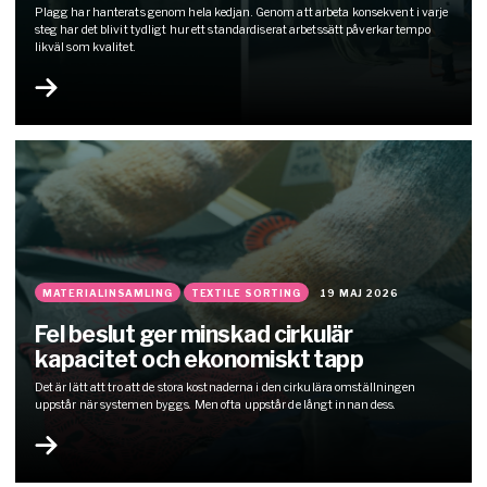
Plagg har hanterats genom hela kedjan. Genom att arbeta konsekvent i varje
steg har det blivit tydligt hur ett standardiserat arbetssätt påverkar tempo
likväl som kvalitet.
MATERIALINSAMLING
TEXTILE SORTING
19 MAJ 2026
Fel beslut ger minskad cirkulär
kapacitet och ekonomiskt tapp
Det är lätt att tro att de stora kostnaderna i den cirkulära omställningen
uppstår när systemen byggs. Men ofta uppstår de långt innan dess.