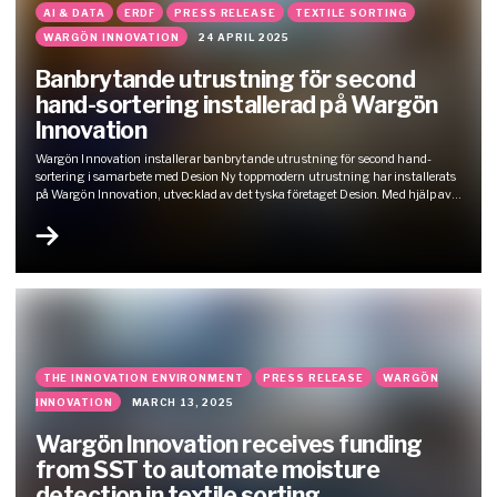
AI & DATA
ERDF
PRESS RELEASE
TEXTILE SORTING
WARGÖN INNOVATION
24 APRIL 2025
Banbrytande utrustning för second
hand-sortering installerad på Wargön
Innovation
Wargön Innovation installerar banbrytande utrustning för second hand-
sortering i samarbete med Desion Ny toppmodern utrustning har installerats
på Wargön Innovation, utvecklad av det tyska företaget Desion. Med hjälp av
fem kameror och AI kan tekniken bedöma plagg medan de faller genom ett
rör, vilket möjliggör identifiering av 20 olika plaggtyper med hög precision.
Fallteknik används…
THE INNOVATION ENVIRONMENT
PRESS RELEASE
WARGÖN
INNOVATION
MARCH 13, 2025
Wargön Innovation receives funding
from SST to automate moisture
detection in textile sorting