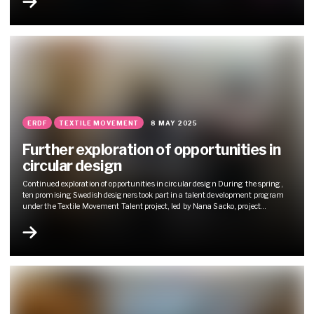
ideas - from experimentation...
ERDF
TEXTILE MOVEMENT
8 MAY 2025
Further exploration of opportunities in
circular design
Continued exploration of opportunities in circular design During the spring,
ten promising Swedish designers took part in a talent development program
under the Textile Movement Talent project, led by Nana Sacko, project
manager of Xperience Next at Lindholmen Science Park, in close collaboration
with Wargön Innovation. The program focuses on supporting and developing
the next generation of...