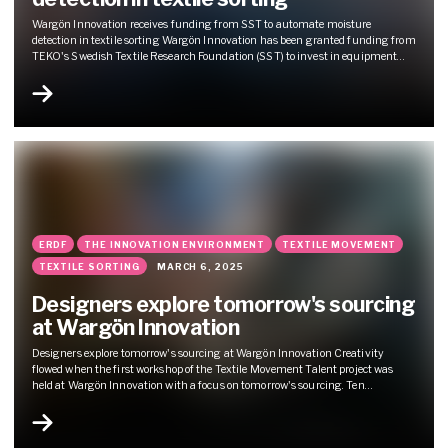
Wargön Innovation receives funding from SST to automate moisture
detection in textile sorting Wargön Innovation has been granted funding from
TEKO's Swedish Textile Research Foundation (SST) to invest in equipment
that can automatically detect moisture in textile sorting. The initiative aims
to reduce the loss of value of collected textiles, create a safer and better working
environment and to ensure...
ERDF
THE INNOVATION ENVIRONMENT
TEXTILE MOVEMENT
TEXTILE SORTING
MARCH 6, 2025
Designers explore tomorrow's sourcing
at Wargön Innovation
Designers explore tomorrow's sourcing at Wargön Innovation Creativity
flowed when the first workshop of the Textile Movement Talent project was
held at Wargön Innovation with a focus on tomorrow's sourcing. Ten
promising Swedish designers have been selected to take part in the talent
program, where they will gain knowledge and inspiration through a number
of workshops during the spring. ....