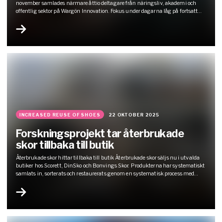
november samlades närmare åttio deltagare från näringsliv, akademi och
offentlig sektor på Wargön Innovation. Fokus under dagarna låg på fortsatt
utveckling av en cirkulär textilindustri med hjälp av automation och nya
affärsmodeller. Wargön Innovation fylldes av energi och samverkan när
representanter från olika…
INCREASED REUSE OF SHOES
22 OKTOBER 2025
Forskningsprojekt tar återbrukade
skor tillbaka till butik
Återbrukade skor hittar tillbaka till butik Återbrukade skor säljs nu i utvalda
butiker hos Scorett, DinSko och Bonvings Skor. Produkterna har systematiskt
samlats in, sorterats och restaurerats genom en systematisk process med
krav på kvalitet och funktionalitet. Försäljningen är en del av projektet ”Ökat
återbruk av skor” , där branschaktörer prövar nya cirkulära affärsmodeller för
att…