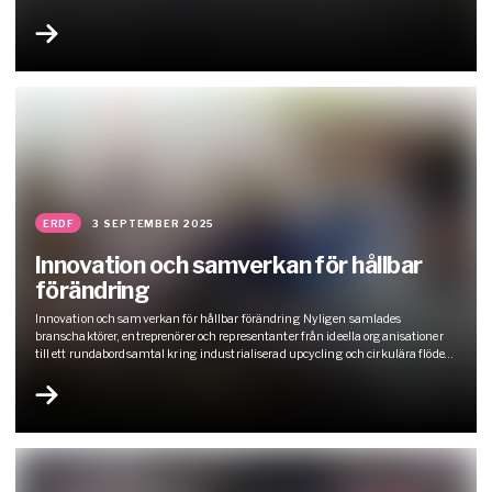
Wargön Innovation och Cyclothe ett spännande pilotprojekt där digital teknik
står i centrum. Från och med hösten får 200 invånare i Vänersborg möjlighet
att delta i…
ERDF
3 SEPTEMBER 2025
Innovation och samverkan för hållbar
förändring
Innovation och samverkan för hållbar förändring Nyligen samlades
branschaktörer, entreprenörer och representanter från ideella organisationer
till ett rundabordsamtal kring industrialiserad upcycling och cirkulära flöden
i textilbranschen hos Wargön Innovation, ett samtal som faciliterades av
Anna Winde, Nicklas Steorn och Erik Bojö från WSP. Dagen bjöd på hög
energi, inspirerande samtal och kloka insikter om framtiden…