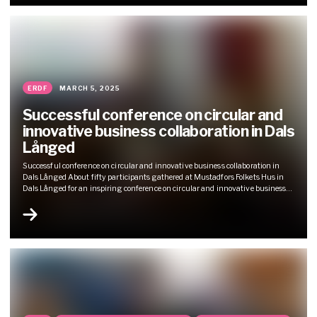
ERDF
MARCH 5, 2025
Successful conference on circular and
innovative business collaboration in Dals
Långed
Successful conference on circular and innovative business collaboration in
Dals Långed About fifty participants gathered at Mustadfors Folkets Hus in
Dals Långed for an inspiring conference on circular and innovative business
collaboration. The day offered rewarding discussions, exciting exchanges of
ideas and insightful lectures, where Per Holst from Återbygget set the tone for
the conversations. The aim of the conference was to create...