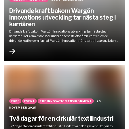
Drivande kraft bakom Wargön
Innovations utveckling​ tar nästa steg i
karriären
Drivande kraft bakom Wargön Innovations utveckling​ tar nästa steg i
karriären Joel Arnoldsson har under de senaste åtta åren varit en av de
drivande krafter som format Wargön Innovation från start till dagens ledande
test- och utvecklingsmiljö inom textilsortering, cirkulära affärsmodeller och
materialinnovation. Idag lämnar han sin roll som innovationsledare. Joels resa
började då han…
ERDF
EVENT
THE INNOVATION ENVIRONMENT
20
NOVEMBER 2025
Två dagar för en cirkulär textilindustri
Två dagar för en cirkulär textilindustri Under två heldagsevent i början av