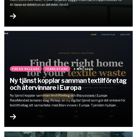
AI‑baserad detektion av defekter i textil.
PRESS RELEASE
TEXRESTORE
4 MAJ 2026
Ny tjänst kopplar samman textilföretag
och återvinnare i Europa
Ny tjänst kopplar samman textilföretag och återvinnare i Europa
RecoMended lanserar idag Reloop, en ny digital tjänst som gör det enklare för
textilföretag att samarbeta med återvinnare i Europa. Tjänsten hjälper
företag att hitta och jämföra olika återvinningslösningar. Genom att samla
dessa på ett ställe ska Reloop bidra till ökad cirkularitet och mer effektiva
materialflöden…