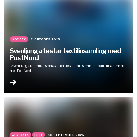
SORTEX
2 OKTOBER 2025
Svenljunga testar textilinsamling med
PostNord
I Svenljunga kommun startas nu ett test för att samla in textil tillsammans
med PostNord
AI & DATA
ERDF
16 SEPTEMBER 2025