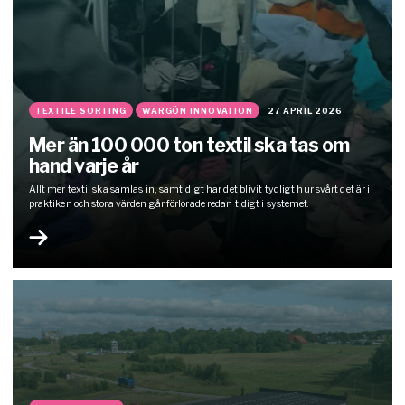
TEXTILE SORTING
WARGÖN INNOVATION
27 APRIL 2026
Mer än 100 000 ton textil ska tas om
hand varje år
Allt mer textil ska samlas in, samtidigt har det blivit tydligt hur svårt det är i
praktiken och stora värden går förlorade redan tidigt i systemet.