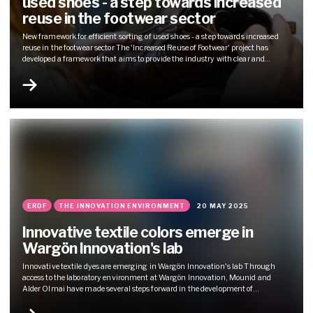
used shoes - a step towards increased
reuse in the footwear sector
New framework for efficient sorting of used shoes - a step towards increased
reuse in the footwear sector The 'Increased Reuse of Footwear' project has
developed a framework that aims to provide the industry with clear and
practical criteria to determine which shoes can be reused, which need to be
repaired and which should instead go...
ERDF
THE INNOVATION ENVIRONMENT
20 MAY 2025
Innovative textile colors emerge in
Wargön Innovation's lab
Innovative textile dyes are emerging in Wargön Innovation's lab Through
access to the laboratory environment at Wargön Innovation, Mounid and
Alder Olmai have made several steps forward in the development of
innovative textile dyeing methods. In the lab at Wargön Innovation, small and
innovative companies have the opportunity to test, develop and scale up their