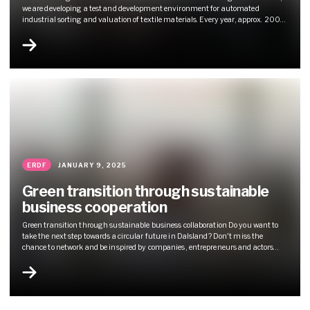
we are developing a test and development environment for automated
industrial sorting and valuation of textile materials. Every year, approx. 200
tons of textiles from the Red Cross pass through our textile sorting. Our
sorting and valuation staff offers unique expertise in sorting and valuation of
textiles. Dvala rent & reprint is...
ERDF
JANUARY 9, 2025
Green transition through sustainable
business cooperation
Green transition through sustainable business collaboration Do you want to
take the next step towards a circular future in Dalsland? Don't miss the
chance to network and be inspired by companies, entrepreneurs and actors
who are leading the way towards a sustainable future. February 13 at 13.00-
16.30Mustadfors Folkets hus, Dals Långed Inspired by Per Holst from the
acclaimed Återbygget, which shares...