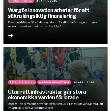
PRESS RELEASE
24 APRIL 2026
Wargön Innovation arbetar för att
säkra långsiktig finansiering
Pressmeddelande: "Vi arbetar skyndsamt för att hitta lösningar som gör att
verksamheten kan fortsätta och utvecklas."
TEXTILE SORTING
WARGÖN INNOVATION
20 APRIL 2026
Utan rätt infrastruktur går stora
ekonomiska värden förlorade
Dagens linjära materialanvändning förlorar 25 biljoner Euro varje år. Med rätt
infrastruktur behöver det inte vara så.