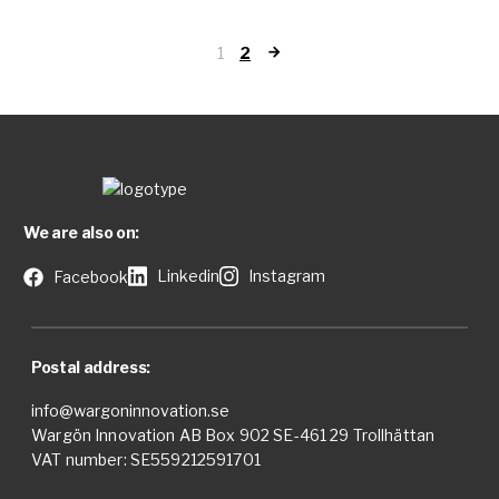
Page
1
2
numbering
for
posts
We are also on:
Linkedin
Instagram
Facebook
Postal address:
info@wargoninnovation.se
Wargön Innovation AB Box 902 SE-461 29 Trollhättan
VAT number: SE559212591701