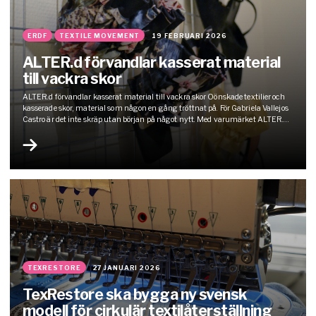
ERDF
TEXTILE MOVEMENT
19 FEBRUARI 2026
ALTER.d förvandlar kasserat material
till vackra skor
ALTER.d förvandlar kasserat material till vackra skor Oönskade textilier och
kasserade skor, material som någon en gång tröttnat på. För Gabriela Vallejos
Castro är det inte skräp utan början på något nytt. Med varumärket ALTER.d
har hon gjort återbruk till både metod och budskap, och visar att framtidens
design inte behöver skapas av nya resurser,…
TEXRESTORE
27 JANUARI 2026
TexRestore ska bygga ny svensk
modell för cirkulär textilåterställning