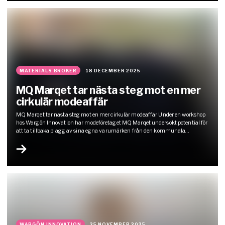
MATERIALS BROKER
18 DECEMBER 2025
MQ Marqet tar nästa steg mot en mer
cirkulär modeaffär
MQ Marqet tar nästa steg mot en mer cirkulär modeaffär Under en workshop
hos Wargön Innovation har modeföretaget MQ Marqet undersökt potential för
att ta tillbaka plagg av sina egna varumärken från den kommunala
insamlingen. En stor andel av plaggen visade sig hålla bra kvalitet, och nu
öppnas möjligheter att ta emot fler plagg och…
WARGÖN INNOVATION
25 NOVEMBER 2025