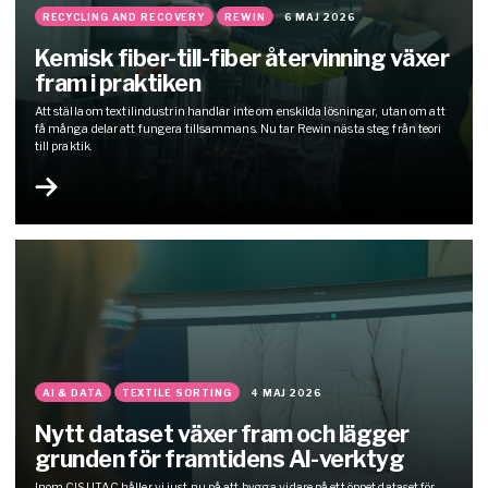
RECYCLING AND RECOVERY
REWIN
6 MAJ 2026
Kemisk fiber-till-fiber återvinning växer
fram i praktiken
Att ställa om textilindustrin handlar inte om enskilda lösningar, utan om att
få många delar att fungera tillsammans. Nu tar Rewin nästa steg från teori
till praktik.
AI & DATA
TEXTILE SORTING
4 MAJ 2026
Nytt dataset växer fram och lägger
grunden för framtidens AI-verktyg
Inom CISUTAC håller vi just nu på att bygga vidare på ett öppet dataset för