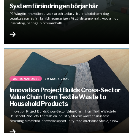
Systemförändringen börjar här
På Wargön Innovation utvecklar och testar vi hur material som idag
betraktas som avfall kan bli resurser igen. Vi gör det genom att koppla ihop
insamling, näringsliv och samhälle.
FASHION2HOUSE
19 MARS 2026
Innovation Project Builds Cross‑Sector
Value Chain from Textile Waste to
Household Products
Innovation Project Builds Cross‑Sector Value Chain from Textile Waste to
Household Products The fashion industry’s textile waste crisis is fast
becoming a material innovation opportunity. Fashion2House Step 2, a new
research project led by RISE with brands including Electrolux, H&M Home and
Lumine North, is now building a full value chain to turn that opportunity…