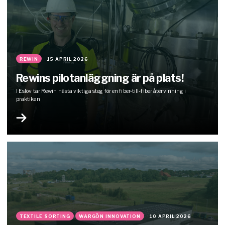
REWIN
15 APRIL 2026
Rewins pilotanläggning är på plats!
I Eslöv tar Rewin nästa viktiga steg för en fiber-till-fiber återvinning i
praktiken
TEXTILE SORTING
WARGÖN INNOVATION
10 APRIL 2026