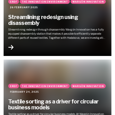
ERDF
THE INNOVATION ENVIRONMENT
WARGÖN INNOVATION
26 FEBRUARY 2025
Streamlining redesign using
disassembly
Streamlining redesign through disassembly Wargön Innovation has a fully
equipped disassembly station that makes it possible to efficiently separate
different parts of reused textiles. Together with Hodakova, we are investigating
how disassembly of reused garments can streamline the production process of
upcycled garments. Disassembly is an important component to ensure that...
ERDF
THE INNOVATION ENVIRONMENT
WARGÖN INNOVATION
FEBRUARY 24, 2025
Textile sorting as a driver for circular
business models
Textile sorting as a driver for circular business models At Wargön Innovation,