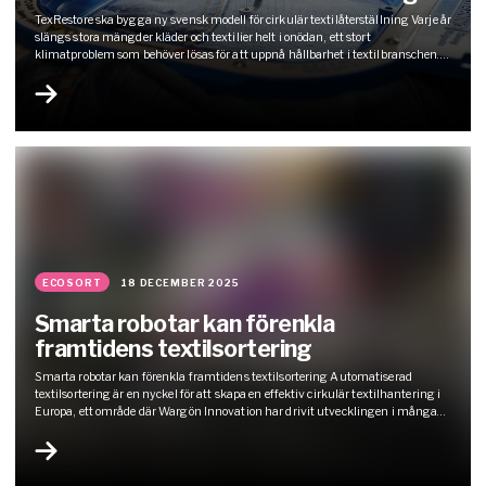
TexRestore ska bygga ny svensk modell för cirkulär textilåterställning Varje år
slängs stora mängder kläder och textilier helt i onödan, ett stort
klimatproblem som behöver lösas för att uppnå hållbarhet i textilbranschen.
Med projektet TexRestore vill svenska aktörer visa vägen mot en mer cirkulär
textilindustri. Genom smart teknik, digitala lösningar och gemensamma
återställningshubbar ska projektet…
ECOSORT
18 DECEMBER 2025
Smarta robotar kan förenkla
framtidens textilsortering
Smarta robotar kan förenkla framtidens textilsortering Automatiserad
textilsortering är en nyckel för att skapa en effektiv cirkulär textilhantering i
Europa, ett område där Wargön Innovation har drivit utvecklingen i många
år. Nu tar vi nästa steg tillsammans med Högskolan Väst och Human Bridge i
projektet EcoSort, där vi utvecklar industrirobotik för försortering av insamlad
textil.…