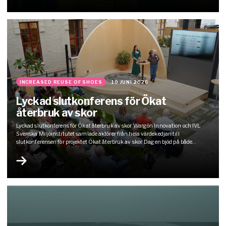
INCREASED REUSE OF SHOES
10 JUNI 2026
Lyckad slutkonferens för Ökat
återbruk av skor
Lyckad slutkonferens för Ökat återbruk av skor Wargön Innovation och IVL
Svenska Miljöinstitutet samlade aktörer från hela värdekedjan till
slutkonferensen för projektet Ökat återbruk av skor. Dagen bjöd på både
resultat, konkreta verktyg och engagerade samtal om hur skobranschen kan
ställa om till mer cirkulära arbetssätt. Förmiddagen fokuserade på projektets
resultat, där deltagarna fick ta…