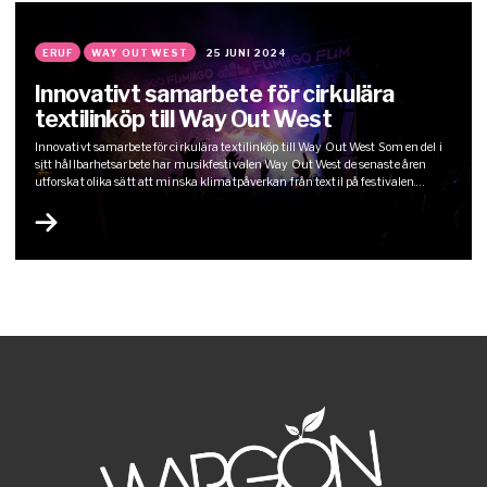
ERUF
WAY OUT WEST
25 JUNI 2024
Innovativt samarbete för cirkulära
textilinköp till Way Out West
Innovativt samarbete för cirkulära textilinköp till Way Out West Som en del i
sitt hållbarhetsarbete har musikfestivalen Way Out West de senaste åren
utforskat olika sätt att minska klimatpåverkan från textil på festivalen.
Wargön Innovation arbetar dagligen med att hitta innovativa lösningar för
att minska miljö- och klimatavtrycket från textilbranschen, bland annat
genom att hitta…