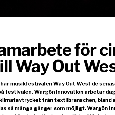
samarbete för ci
till Way Out We
e har musikfestivalen Way Out West de senast
på festivalen. Wargön Innovation arbetar dag
h klimatavtrycket från textilbranschen, bland
ndas så många gånger som möjligt. Wargön In