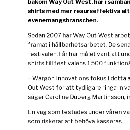
bakom Way Out West, har i samband
shirts med mer resurseffektiva alt
evenemangsbranschen.
Sedan 2007 har Way Out West arbetat h
framåt i hållbarhetsarbetet. De sena
festivalen. I år har målet varit att
shirts till festivalens 1 500 funktionä
– Wargön Innovations fokus i detta a
Out West för att tydligare ringa in 
säger Caroline Düberg Martinsson, 
En väg som testades under våren var
som riskerar att behöva kasseras.