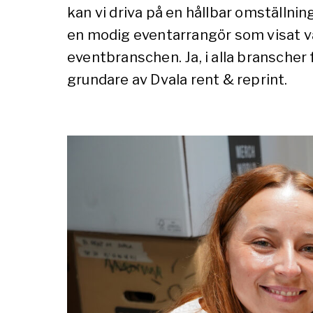
kan vi driva på en hållbar omställnin
en modig eventarrangör som visat väg
eventbranschen. Ja, i alla branscher f
grundare av Dvala rent & reprint.