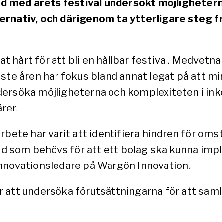
 med årets festival undersökt möjlighetern
ernativ, och därigenom ta ytterligare steg 
årt för att bli en hållbar festival. Medvetna va
ste åren har fokus bland annat legat på att mi
 undersöka möjligheterna och komplexiteten i i
rer.
rbete har varit att identifiera hindren för oms
vad som behövs för att ett bolag ska kunna impl
innovationsledare på Wargön Innovation.
 att undersöka förutsättningarna för att saml