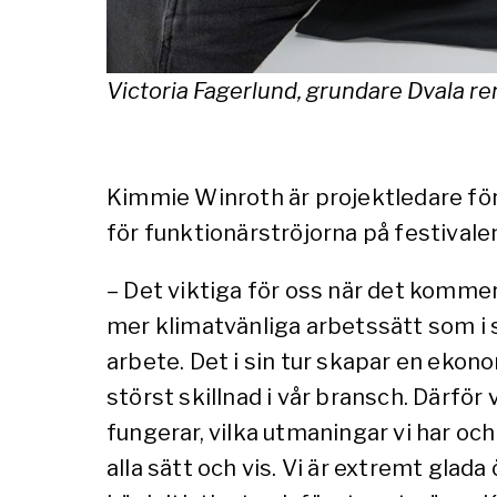
Victoria Fagerlund, grundare Dvala re
Kimmie Winroth är projektledare för 
för funktionärströjorna på festivale
– Det viktiga för oss när det kommer 
mer klimatvänliga arbetssätt som i s
arbete. Det i sin tur skapar en ekon
störst skillnad i vår bransch. Därför 
fungerar, vilka utmaningar vi har oc
alla sätt och vis. Vi är extremt glad