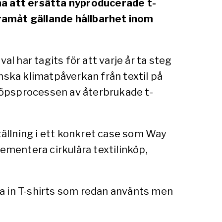
a att ersätta nyproducerade t-
framåt gällande hållbarhet inom
l har tagits för att varje år ta steg
nska klimatpåverkan från textil på
nköpsprocessen av återbrukade t-
tällning i ett konkret case som Way
ementera cirkulära textilinköp,
a in T-shirts som redan använts men