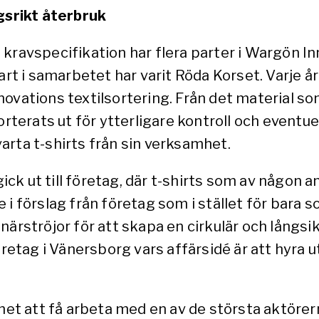
ngsrikt återbruk
 kravspecifikation har flera parter i Wargön 
art i samarbetet har varit Röda Korset. Varje år 
ovations textilsortering. Från det material som
orterats ut för ytterligare kontroll och eventuel
arta t-shirts från sin verksamhet.
k ut till företag, där t-shirts som av någon a
i förslag från företag som i stället för bara so
rströjor för att skapa en cirkulär och långsiktig
öretag i Vänersborg vars affärsidé är att hyra ut
ghet att få arbeta med en av de största aktöre