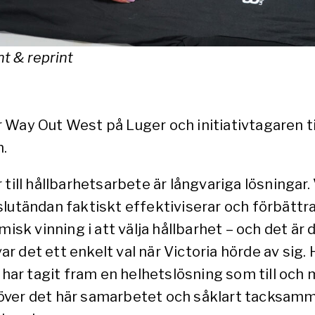
nt & reprint
Way Out West på Luger och initiativtagaren till
n.
till hållbarhetsarbete är långvariga lösningar. 
lutändan faktiskt effektiviserar och förbättra
omisk vinning i att välja hållbarhet – och det 
var det ett enkelt val när Victoria hörde av sig
h har tagit fram en helhetslösning som till och
a över det här samarbetet och såklart tacksamma