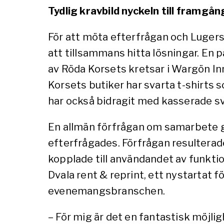
Tydlig kravbild nyckeln till framgå
För att möta efterfrågan och Lugers
att tillsammans hitta lösningar. En p
av Röda Korsets kretsar i Wargön Inn
Korsets butiker har svarta t-shirts s
har också bidragit med kasserade sv
En allmän förfrågan om samarbete gic
efterfrågades. Förfrågan resulterade 
kopplade till användandet av funktionä
Dvala rent & reprint, ett nystartat f
evenemangsbranschen.
– För mig är det en fantastisk möjli