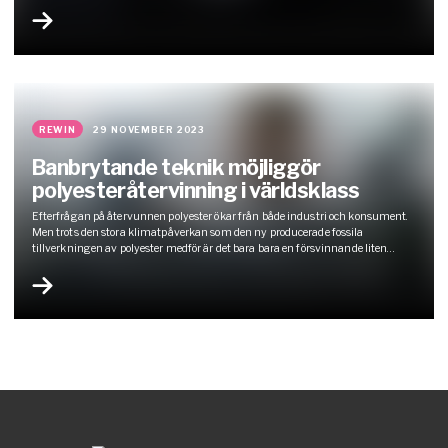
material. Denna gång har de nått nya höjder genom att framgångsrikt lösa
en än mer komplex utmaning, att utvinna polyester ur en trefiberblandning
som innehåller de notoriskt svårhanterliga…
REWIN
29 NOVEMBER 2023
Banbrytande teknik möjliggör
polyesteråtervinning i världsklass
Efterfrågan på återvunnen polyester ökar från både industri och konsument.
Men trots den stora klimatpåverkan som den ny producerade fossila
tillverkningen av polyester medför är det bara bara en försvinnande liten
andel som återvinns. Det vill Rewin ändra på.