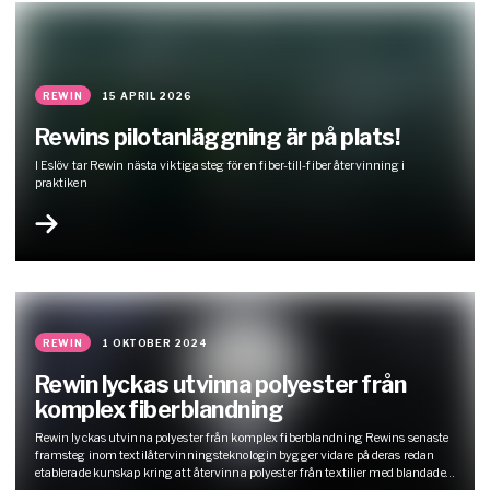
REWIN
15 APRIL 2026
Rewins pilotanläggning är på plats!
I Eslöv tar Rewin nästa viktiga steg för en fiber-till-fiber återvinning i
praktiken
REWIN
1 OKTOBER 2024
Rewin lyckas utvinna polyester från
komplex fiberblandning
Rewin lyckas utvinna polyester från komplex fiberblandning Rewins senaste
framsteg inom textilåtervinningsteknologin bygger vidare på deras redan
etablerade kunskap kring att återvinna polyester från textilier med blandade