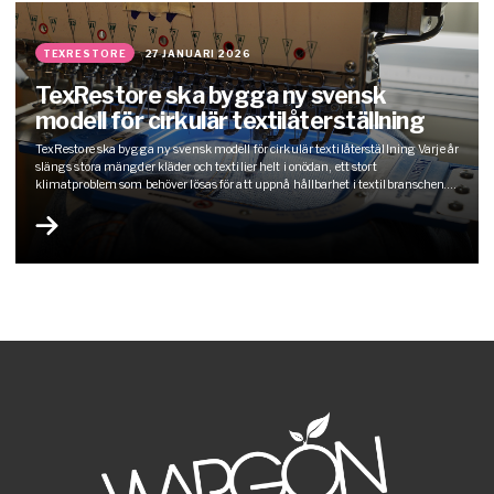
TEXRESTORE
27 JANUARI 2026
TexRestore ska bygga ny svensk
modell för cirkulär textilåterställning
TexRestore ska bygga ny svensk modell för cirkulär textilåterställning Varje år
slängs stora mängder kläder och textilier helt i onödan, ett stort
klimatproblem som behöver lösas för att uppnå hållbarhet i textilbranschen.
Med projektet TexRestore vill svenska aktörer visa vägen mot en mer cirkulär
textilindustri. Genom smart teknik, digitala lösningar och gemensamma
återställningshubbar ska projektet…