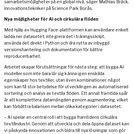
samarbetsmöjligheter på en global nivå, säger Mathias Bräck,
innovationstekniker på Science Park Borås.
Nya möjligheter för AI och cirkulära flöden
Med hjälp av Hugging Face-plattformen kan användare enkelt
ladda ner datasetet, integrera det i träningsskript,
använda det direkt i Python och dra nytta av inbyggd
versionshantering och dokumentation för bättre
reproducerbarhet.
Arbetet skapar förutsättningar för nästa steg: att bygga AI-
modeller som inte bara lär sig känna igen enskilda
egenskaper hos textilier, utan även kombinationer, något
som kan få stor betydelse för utvecklingen av automatiserad
sortering och analys av textila flöden. Ett annat framtida spår
är att komplettera datamängden genom
augmentering
, vilket
kan förbättra balansen mellan olika kategorier i datasetet.
– AI spelar en central roll i att bygga framtidens cirkulära
textilindustri. Genom att utveckla och dela öppna dataset kan
vi påskynda innovationen och bidra till nya lösningar som gör