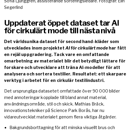
Sofia Ljunggren, assisterande sorteringsledare. Fotograf: Elin
Segerlind
Uppdaterat öppet dataset tar AI
för cirkulärt mode till nästa nivå
Det världsunika dataset för second hand-kläder som
utvecklades inom projektet
AI för cirkulärt mode
har fått
en rejäl uppgradering. Tack vare en omfattande
omarbetning av materialet blir det betydligt lättare för
forskare och utvecklare att träna AI-modeller för att
analysera och sortera textilier. Resultatet: ett skarpare
verktyg i arbetet för en cirkulär textilindustri.
Det ursprungliga datasetet omfattade över 90 000 bilder
med annoteringar kopplade till bland annat material,
användningsområde, stil och skick. Mathias Bräck,
innovationstekniker på Science Park Borås, har nu
vidareutvecklat materialet genom flera viktiga åtgärder.
Bakgrundsborttagning för att minska visuellt brus och