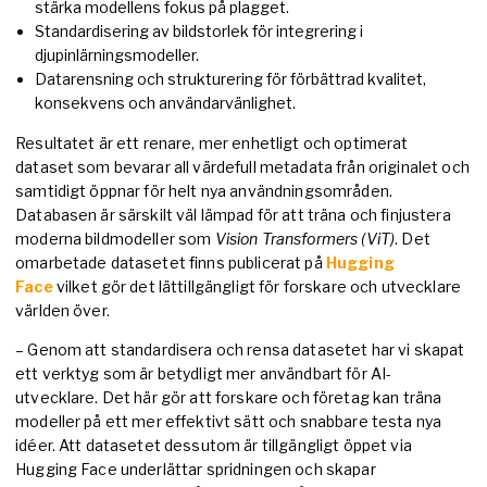
stärka modellens fokus på plagget.
Standardisering av bildstorlek för integrering i
djupinlärningsmodeller.
Datarensning och strukturering för förbättrad kvalitet,
konsekvens och användarvänlighet.
Resultatet är ett renare, mer enhetligt och optimerat
dataset som bevarar all värdefull metadata från originalet och
samtidigt öppnar för helt nya användningsområden.
Databasen är särskilt väl lämpad för att träna och finjustera
moderna bildmodeller som
Vision Transformers (ViT)
. Det
omarbetade datasetet finns publicerat på
Hugging
Face
vilket gör det lättillgängligt för forskare och utvecklare
världen över.
– Genom att standardisera och rensa datasetet har vi skapat
ett verktyg som är betydligt mer användbart för AI-
utvecklare. Det här gör att forskare och företag kan träna
modeller på ett mer effektivt sätt och snabbare testa nya
idéer. Att datasetet dessutom är tillgängligt öppet via
Hugging Face underlättar spridningen och skapar