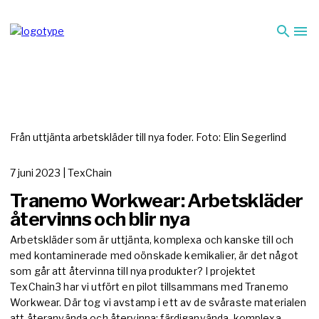
search
menu
Från uttjänta arbetskläder till nya foder. Foto: Elin Segerlind
7 juni 2023
| TexChain
Tranemo Workwear: Arbetskläder
återvinns och blir nya
Arbetskläder som är uttjänta, komplexa och kanske till och
med kontaminerade med oönskade kemikalier, är det något
som går att återvinna till nya produkter? I projektet
TexChain3 har vi utfört en pilot tillsammans med Tranemo
Workwear. Där tog vi avstamp i ett av de svåraste materialen
att återanvända och återvinna: färdiganvända, komplexa