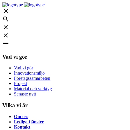
close
search
close
close
menu
Vad vi gör
Vad vi gör
Innovationsmiljö
Företagssamarbeten
Projekt
Material och verktyg
Senaste nytt
Vilka vi är
Om oss
Lediga tjänster
Kontakt