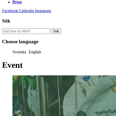
Press
Facebook
Linkedin
Instagram
Sök
Sök
efter:
Choose language
Svenska
English
Event