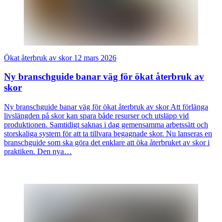
Ökat återbruk av skor
12 mars 2026
Ny branschguide banar väg för ökat återbruk av
skor
Ny branschguide banar väg för ökat återbruk av skor Att förlänga
livslängden på skor kan spara både resurser och utsläpp vid
produktionen. Samtidigt saknas i dag gemensamma arbetssätt och
storskaliga system för att ta tillvara begagnade skor. Nu lanseras en
branschguide som ska göra det enklare att öka återbruket av skor i
praktiken. Den nya…