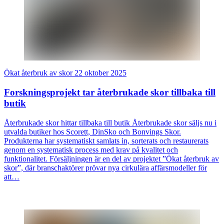
Ökat återbruk av skor
22 oktober 2025
Forskningsprojekt tar återbrukade skor tillbaka till
butik
Återbrukade skor hittar tillbaka till butik Återbrukade skor säljs nu i
utvalda butiker hos Scorett, DinSko och Bonvings Skor.
Produkterna har systematiskt samlats in, sorterats och restaurerats
genom en systematisk process med krav på kvalitet och
funktionalitet. Försäljningen är en del av projektet ”Ökat återbruk av
skor” , där branschaktörer prövar nya cirkulära affärsmodeller för
att…