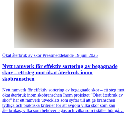
Ökat återbruk av skor
Pressmeddelande
19 juni 2025
Nytt ramverk för effektiv sortering av begagnade
skor – ett steg mot ökat återbruk inom
skobranschen
Nytt ramverk för effektiv sortering av begagnade skor – ett steg mot
ökat återbruk inom skobranschen Inom projektet ”Ökat återbruk av
skor” har ett ramverk utvecklats som syftar till att ge branschen
tydliga och praktiska kriterier för att avgöra vilka skor som kan
återbrukas, vilka som behöver lagas och vilka som i stället bör gå…