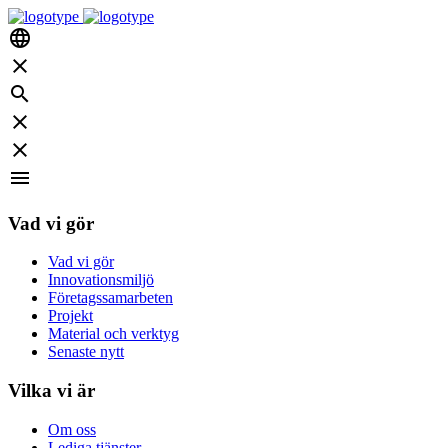
language
close
search
close
close
menu
Vad vi gör
Vad vi gör
Innovationsmiljö
Företagssamarbeten
Projekt
Material och verktyg
Senaste nytt
Vilka vi är
Om oss
Lediga tjänster