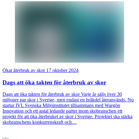
Ökat återbruk av skor
17 oktober 2024
Dags att öka takten för återbruk av skor
Dags att öka takten för återbruk av skor Varje år säljs över 30
miljoner par skor i Sverige, men endast en bråkdel återanvänds. Nu
startar IVL Svenska Miljöinstitutet tillsammans med Wargön
Innovation och ett antal ledande parter inom skobranschen ett
projekt för att öka återbruket av skor i Sverige. Projektet ska stärka
skobranschens konkurrenskraft och…