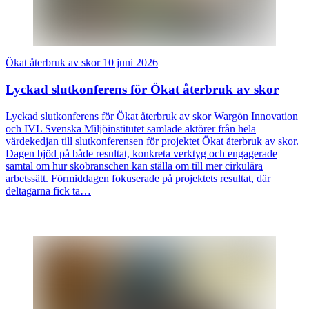
Ökat återbruk av skor
10 juni 2026
Lyckad slutkonferens för Ökat återbruk av skor
Lyckad slutkonferens för Ökat återbruk av skor Wargön Innovation
och IVL Svenska Miljöinstitutet samlade aktörer från hela
värdekedjan till slutkonferensen för projektet Ökat återbruk av skor.
Dagen bjöd på både resultat, konkreta verktyg och engagerade
samtal om hur skobranschen kan ställa om till mer cirkulära
arbetssätt. Förmiddagen fokuserade på projektets resultat, där
deltagarna fick ta…