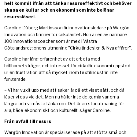
helt kommit ifrån att tänka resurseffektivt och behöver
skapa en kultur och en ekonomi som inte belönar
resursslöseri.
Caroline Düberg Martinsson är innovationsledare på Wargön
Innovation och brinner för cirkularitet. Hon är en av närmare
100 innovationscoacher som är med i Västra
Götalandsregionens utmaning ”Cirkulär design & Nya affärer”.
Caroline har lång erfarenhet av att arbeta med
hållbarhetsfrågor, och intresset för cirkulär ekonomi uppstod
ur en frustration att så mycket inom textilindustrin inte
fungerade.
– Vi har vuxit upp med att saker är på ett visst sätt, och då
låser vi oss vid det. Men nu håller inte de gamla vanorna
längre och vi måste tänka om. Det är en stor utmaning för
alla, både ekonomiskt och kulturellt, säger Caroline.
Från avfall till resurs
Wargön Innovation är specialiserade på att stötta små och