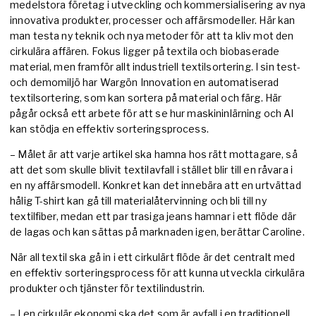
medelstora företag i utveckling och kommersialisering av nya
innovativa produkter, processer och affärsmodeller. Här kan
man testa ny teknik och nya metoder för att ta kliv mot den
cirkulära affären. Fokus ligger på textila och biobaserade
material, men framför allt industriell textilsortering. I sin test-
och demomiljö har Wargön Innovation en automatiserad
textilsortering, som kan sortera på material och färg. Här
pågår också ett arbete för att se hur maskininlärning och AI
kan stödja en effektiv sorteringsprocess.
– Målet är att varje artikel ska hamna hos rätt mottagare, så
att det som skulle blivit textilavfall i stället blir till en råvara i
en ny affärsmodell. Konkret kan det innebära att en urtvättad
hålig T-shirt kan gå till materialåtervinning och bli till ny
textilfiber, medan ett par trasiga jeans hamnar i ett flöde där
de lagas och kan sättas på marknaden igen, berättar Caroline.
När all textil ska gå in i ett cirkulärt flöde är det centralt med
en effektiv sorteringsprocess för att kunna utveckla cirkulära
produkter och tjänster för textilindustrin.
– I en cirkulär ekonomi ska det som är avfall i en traditionell