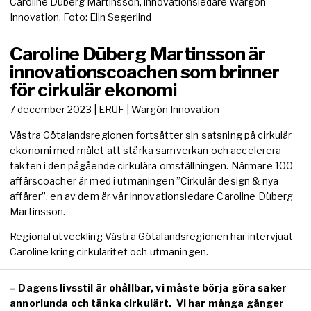
Caroline Düberg Martinsson, innovationsledare Wargön
Innovation. Foto: Elin Segerlind
Caroline Düberg Martinsson är
innovationscoachen som brinner
för cirkulär ekonomi
7 december 2023
| ERUF | Wargön Innovation
Västra Götalandsregionen fortsätter sin satsning på cirkulär
ekonomi med målet att stärka samverkan och accelerera
takten i den pågående cirkulära omställningen. Närmare 100
affärscoacher är med i utmaningen ”Cirkulär design & nya
affärer”, en av dem är vår innovationsledare Caroline Düberg
Martinsson.
Regional utveckling Västra Götalandsregionen har intervjuat
Caroline kring cirkularitet och utmaningen.
– Dagens livsstil är ohållbar, vi måste börja göra saker
annorlunda och tänka cirkulärt. Vi har många gånger