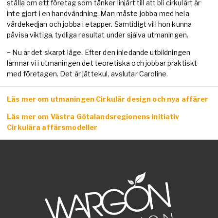
ställa om ett företag som tänker linjärt till att bli cirkulärt är
inte gjort i en handvändning. Man måste jobba med hela
värdekedjan och jobba i etapper. Samtidigt vill hon kunna
påvisa viktiga, tydliga resultat under själva utmaningen.
− Nu är det skarpt läge. Efter den inledande utbildningen
lämnar vi i utmaningen det teoretiska och jobbar praktiskt
med företagen. Det är jättekul, avslutar Caroline.
Läs mer om utmaningen Cirkulär design och nya affärer
Läs mer om Västra Götalandsregionens initiativ
Cirkulära affärsmodeller