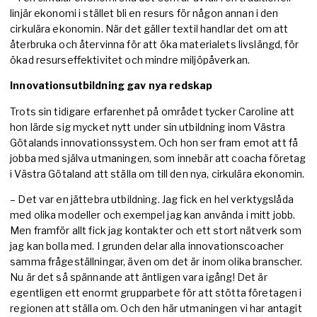
linjär ekonomi i stället bli en resurs för någon annan i den
cirkulära ekonomin. När det gäller textil handlar det om att
återbruka och återvinna för att öka materialets livslängd, för
ökad resurseffektivitet och mindre miljöpåverkan.
Innovationsutbildning gav nya redskap
Trots sin tidigare erfarenhet på området tycker Caroline att
hon lärde sig mycket nytt under sin utbildning inom Västra
Götalands innovationssystem. Och hon ser fram emot att få
jobba med själva utmaningen, som innebär att coacha företag
i Västra Götaland att ställa om till den nya, cirkulära ekonomin.
– Det var en jättebra utbildning. Jag fick en hel verktygslåda
med olika modeller och exempel jag kan använda i mitt jobb.
Men framför allt fick jag kontakter och ett stort nätverk som
jag kan bolla med. I grunden delar alla innovationscoacher
samma frågeställningar, även om det är inom olika branscher.
Nu är det så spännande att äntligen vara igång! Det är
egentligen ett enormt grupparbete för att stötta företagen i
regionen att ställa om. Och den här utmaningen vi har antagit