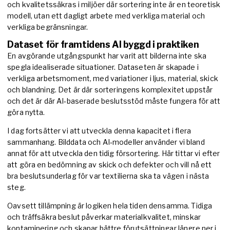
och kvalitetssäkras i miljöer där sortering inte är en teoretisk
modell, utan ett dagligt arbete med verkliga material och
verkliga begränsningar.
Dataset för framtidens AI byggd i praktiken
En avgörande utgångspunkt har varit att bilderna inte ska
spegla idealiserade situationer. Dataseten är skapade i
verkliga arbetsmoment, med variationer i ljus, material, skick
och blandning. Det är där sorteringens komplexitet uppstår
och det är där AI‑baserade beslutsstöd måste fungera för att
göra nytta.
I dag fortsätter vi att utveckla denna kapacitet i flera
sammanhang. Bilddata och AI‑modeller använder vi bland
annat för att utveckla den tidig försortering. Här tittar vi efter
att göra en bedömning av skick och defekter och vill nå ett
bra beslutsunderlag för var textilierna ska ta vägen i nästa
steg.
Oavsett tillämpning är logiken hela tiden densamma. Tidiga
och träffsäkra beslut påverkar materialkvalitet, minskar
kontaminering och skapar bättre förutsättningar längre ner i