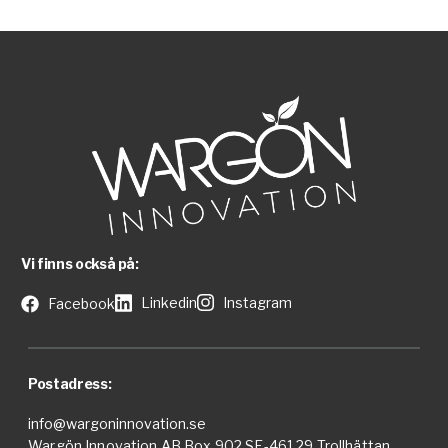
Vi finns också på:
Linkedin
Instagram
Facebook
Postadress:
info@wargoninnovation.se
Wargön Innovation AB Box 902 SE-461 29 Trollhättan