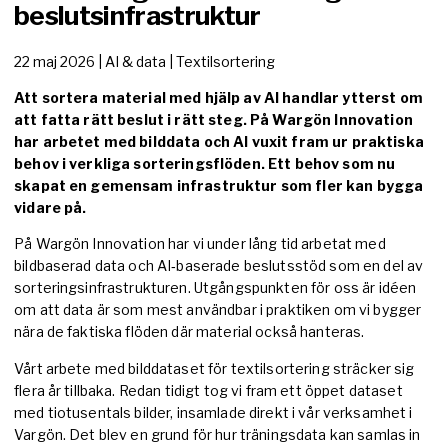
beslutsinfrastruktur
22 maj 2026
| AI & data | Textilsortering
Att sortera material med hjälp av AI handlar ytterst om
att fatta rätt beslut i rätt steg. På Wargön Innovation
har arbetet med bilddata och AI vuxit fram ur praktiska
behov i verkliga sorteringsflöden. Ett behov som nu
skapat en gemensam infrastruktur som fler kan bygga
vidare på.
På Wargön Innovation har vi under lång tid arbetat med
bildbaserad data och AI‑baserade beslutsstöd som en del av
sorteringsinfrastrukturen. Utgångspunkten för oss är idéen
om att data är som mest användbar i praktiken om vi bygger
nära de faktiska flöden där material också hanteras.
Vårt arbete med bilddataset för textilsortering sträcker sig
flera år tillbaka. Redan tidigt tog vi fram ett öppet dataset
med tiotusentals bilder, insamlade direkt i vår verksamhet i
Vargön. Det blev en grund för hur träningsdata kan samlas in