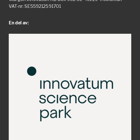
VAT-nr: SE559212591701
En del av: