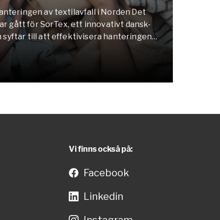
anteringen av textilavfall i Norden Det
har gått för SorTex, ett innovativt dansk-
yftar till att effektivisera hanteringen
n. Projektet, som leds av Herning kommune i
d Wargön Innovation i Sverige, har nu
et lyckad kick-off i Göteborg. SorTex är…
Vi finns också på:
Facebook
Linkedin
Instagram