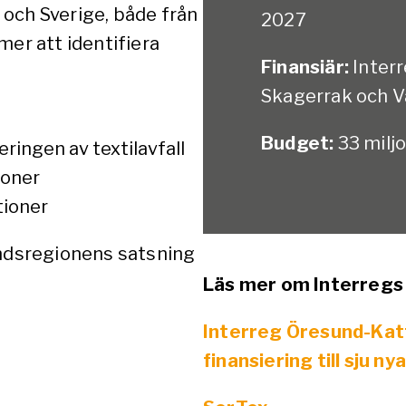
och Sverige, både från
2027
mer att identifiera
Finansiär:
Inter
Skagerrak och V
Budget:
33 milj
eringen av textilavfall
ioner
tioner
andsregionens satsning
Läs mer om Interregs 
Interreg Öresund-Kat
finansiering till sju ny