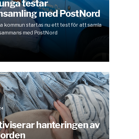
unga testar
linsamling med PostNord
ga kommun startas nu ett test för att samla
tillsammans med PostNord
24
iviserar hanteringen av
 Norden