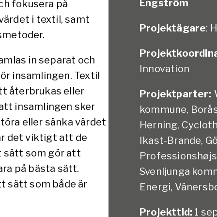
Engström
och fokusera på
rdet i textil, samt
Projektägare
: 
gsmetoder.
Projektkoordina
samlas in separat och
Innovation
r insamlingen. Textil
tt återbrukas eller
Projektparter:
 att insamlingen sker
kommune, Borås 
störa eller sänka värdet
Herning, Cyclot
 det viktigt att de
Ikast-Brande, G
t sätt som gör att
Professionshøjsk
vara på bästa sätt.
Svenljunga komm
t sätt som både är
Energi, Väners
Projekttid:
1 se