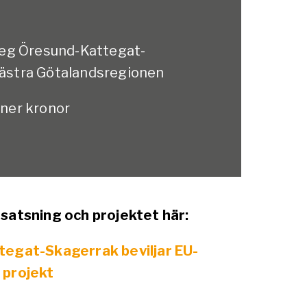
reg Öresund-Kattegat-
ästra Götalandsregionen
oner kronor
satsning och projektet här:
tegat-Skagerrak beviljar EU-
a projekt