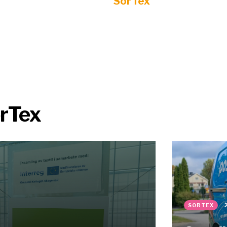
SorTex
orTex
SORTEX