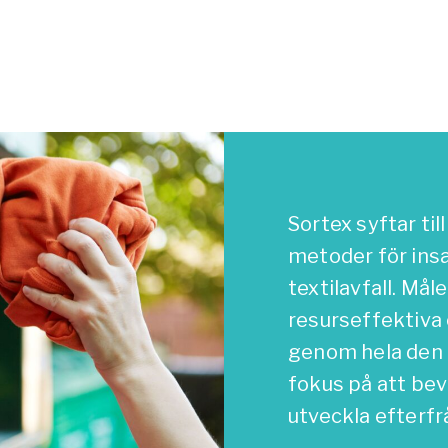
Sortex syftar til
metoder för ins
textilavfall
. Mål
resurseffektiva
genom hela den 
fokus på att bev
utveckla efterfr