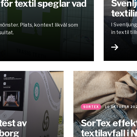
Svenlj
ör textil speglar vad
texti
I Svenljun
mönster. Plats, kontext likväl som
in textil 
ultat.
SORTEX
10 OKTOBER 20
test av
SorTex effekt
sborg
textilavfall i