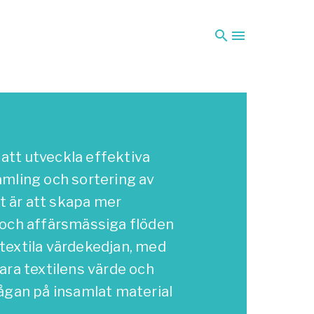
search
menu
l att utveckla effektiva
amling och sortering av
et är att skapa mer
 och affärsmässiga flöden
textila värdekedjan, med
ara textilens värde och
ågan på insamlat material