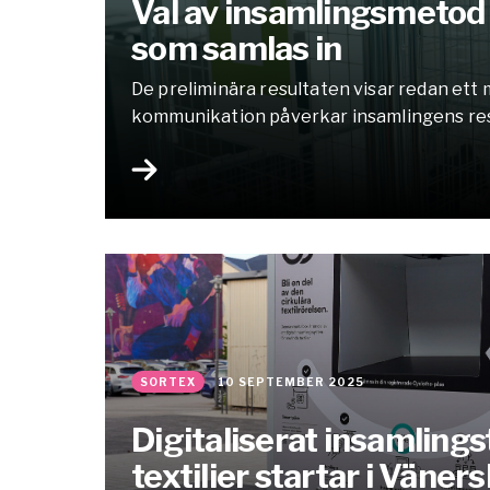
Val av insamlingsmetod f
som samlas in
De preliminära resultaten visar redan ett 
kommunikation påverkar insamlingens res
SORTEX
10 SEPTEMBER 2025
Digitaliserat insamlings
textilier startar i Väner