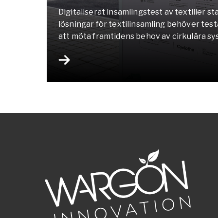
Digitaliserat insamlingstest av textilier s
lösningar för textilinsamling behöver test
att möta framtidens behov av cirkulära sy
Vänersborgs kommun tillsammans med Wa
Cyclothe ett spännande pilotprojekt där dig
centrum. Från och med hösten får 200 inv
möjlighet att delta i…