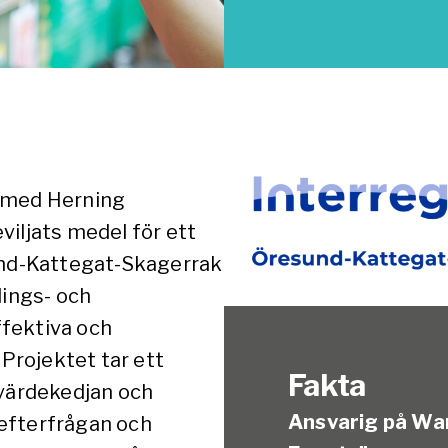
s med Herning
viljats medel för ett
sund-Kattegat-Skagerrak
lings- och
fektiva och
 Projektet tar ett
Fakta
 värdekedjan och
Ansvarig på Wa
efterfrågan och