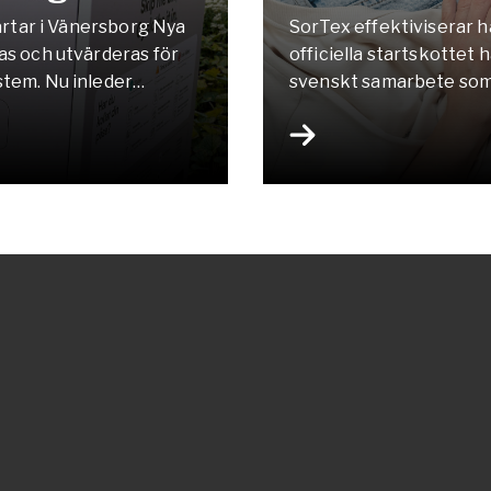
tartar i Vänersborg Nya
SorTex effektiviserar h
as och utvärderas för
officiella startskottet 
stem. Nu inleder
svenskt samarbete som s
rgön Innovation och
av textilavfall i Norde
ital teknik står i
Danmark i samarbete me
ånare i Vänersborg
lanserats under en myck