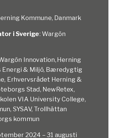
Herning Kommune, Danmark
tor i Sverige
: Wargön
Wargön Innovation, Herning
Energi & Miljö, Bæredygtig
he, Erhvervsrådet Herning &
öteborgs Stad, NewRetex,
olen VIA University College,
un, SYSAV, Trollhättan
borgs kommun
ptember 2024 – 31 augusti