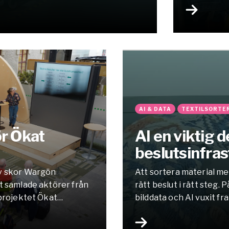
AI & DATA
TEXTILSORTE
ör Ökat
AI en viktig 
beslutsinfras
av skor Wargön
Att sortera material med
t samlade aktörer från
rätt beslut i rätt steg
 projektet Ökat
bilddata och AI vuxit fr
ltat, konkreta verktyg
en infrastruktur som fl
n kan ställa om till