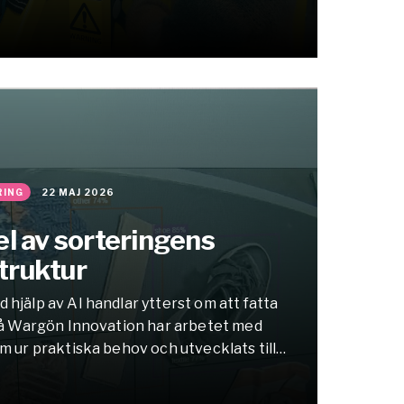
RING
22 MAJ 2026
del av sorteringens
truktur
 hjälp av AI handlar ytterst om att fatta
. På Wargön Innovation har arbetet med
am ur praktiska behov och utvecklats till
er kan bygga vidare på.