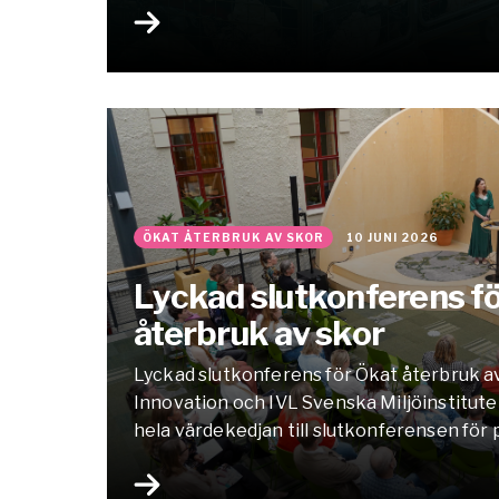
ÖKAT ÅTERBRUK AV SKOR
10 JUNI 2026
Lyckad slutkonferens f
återbruk av skor
Lyckad slutkonferens för Ökat återbruk 
Innovation och IVL Svenska Miljöinstitute
hela värdekedjan till slutkonferensen för
återbruk av skor. Dagen bjöd på både resu
och engagerade samtal om hur skobransche