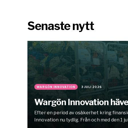
Senaste nytt
WARGÖN INNOVATION
3 JULI 2026
Wargön Innovation häve
Efter en period av osäkerhet kring finans
Innovation nu tydlig. Från och med den 1 jul