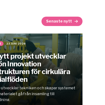
Senaste nytt
E
23 JUNI 2026
tt projekt utvecklar
n Innovation
trukturen för cirkulära
ialflöden
 utvecklar tekniken och skapar systemet
aterialet gå från insamling till
dning.