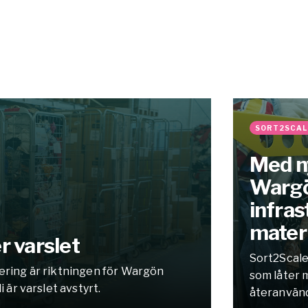
SORT2SCAL
Med ny
Wargö
infras
mater
r varslet
Sort2Scale
iering är riktningen för Wargön
som låter m
i är varslet avstyrt.
återanvän