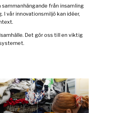
eta sammanhängande från insamling
. I vår innovationsmiljö kan idéer,
ntext.
amhälle. Det gör oss till en viktig
ssystemet.