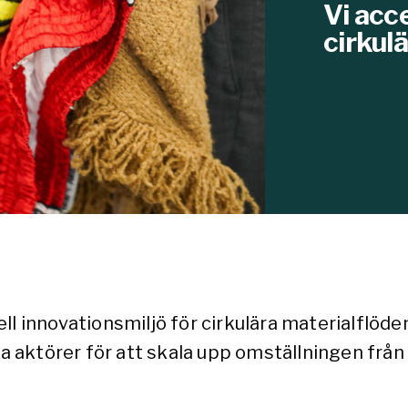
Vi acce
cirkul
ll innovationsmiljö för cirkulära materialflöde
ktörer för att skala upp omställningen från li